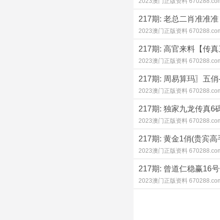
2023澳门正版资料 670288.co
217期: 老总二肖准准准
2023澳门正版资料 670288.co
217期: 高官来料【传
2023澳门正版资料 670288.co
217期: 周易算玛〗五
2023澳门正版资料 670288.co
217期: 独家九龙传真
2023澳门正版资料 670288.co
217期: 黄金1俏(贵宾
2023澳门正版资料 670288.co
217期: 曾道仁稳赢16
2023澳门正版资料 670288.co