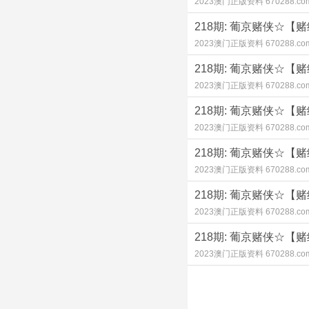
2023澳门正版资料 670288.co
218期: 葡京赌侠☆【
2023澳门正版资料 670288.co
218期: 葡京赌侠☆【
2023澳门正版资料 670288.co
218期: 葡京赌侠☆【
2023澳门正版资料 670288.co
218期: 葡京赌侠☆【
2023澳门正版资料 670288.co
218期: 葡京赌侠☆【
2023澳门正版资料 670288.co
218期: 葡京赌侠☆【
2023澳门正版资料 670288.co