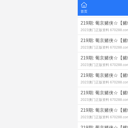
首页
219期: 葡京赌侠☆【
2023澳门正版资料 670288.co
219期: 葡京赌侠☆【
2023澳门正版资料 670288.co
219期: 葡京赌侠☆【
2023澳门正版资料 670288.co
219期: 葡京赌侠☆【
2023澳门正版资料 670288.co
219期: 葡京赌侠☆【
2023澳门正版资料 670288.co
219期: 葡京赌侠☆【
2023澳门正版资料 670288.co
219期: 葡京赌侠☆【