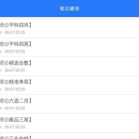
葡京赌侠
赌经㊣平特四肖】
m
08-07 00:35
赌经㊣平特四尾】
m
08-07 00:35
赌经㊣精选合数】
m
08-07 00:35
赌经㊣精准单双】
m
08-07 00:35
赌经㊣六选二肖】
m
08-07 00:35
赌经㊣极品三尾】
m
08-07 00:35
赌经㊣三头中特】