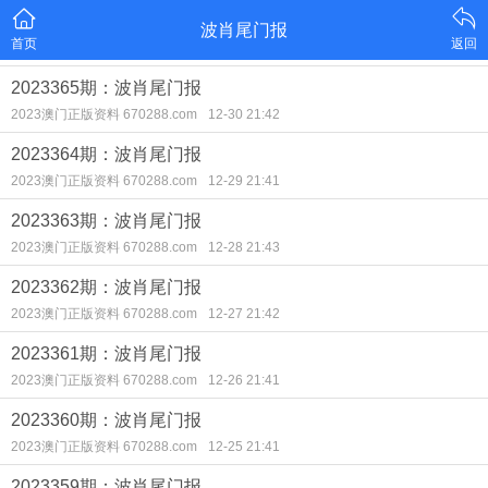
波肖尾门报
首页
返回
2023365期：波肖尾门报
2023澳门正版资料 670288.com
12-30 21:42
2023364期：波肖尾门报
2023澳门正版资料 670288.com
12-29 21:41
2023363期：波肖尾门报
2023澳门正版资料 670288.com
12-28 21:43
2023362期：波肖尾门报
2023澳门正版资料 670288.com
12-27 21:42
2023361期：波肖尾门报
2023澳门正版资料 670288.com
12-26 21:41
2023360期：波肖尾门报
2023澳门正版资料 670288.com
12-25 21:41
2023359期：波肖尾门报