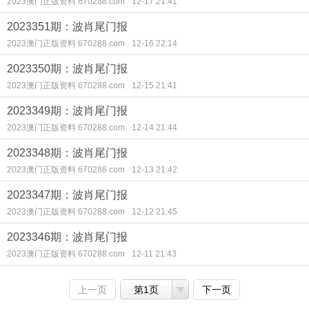
2023澳门正版资料 670288.com
12-17 21:41
2023351期：波肖尾门报
2023澳门正版资料 670288.com
12-16 22:14
2023350期：波肖尾门报
2023澳门正版资料 670288.com
12-15 21:41
2023349期：波肖尾门报
2023澳门正版资料 670288.com
12-14 21:44
2023348期：波肖尾门报
2023澳门正版资料 670288.com
12-13 21:42
2023347期：波肖尾门报
2023澳门正版资料 670288.com
12-12 21:45
2023346期：波肖尾门报
2023澳门正版资料 670288.com
12-11 21:43
上一页
第1页
下一页