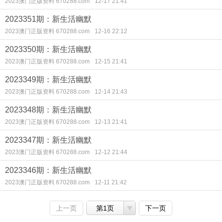
2023澳门正版资料 670288.com
12-17 21:41
2023351期：新生活幽默
2023澳门正版资料 670288.com
12-16 22:12
2023350期：新生活幽默
2023澳门正版资料 670288.com
12-15 21:41
2023349期：新生活幽默
2023澳门正版资料 670288.com
12-14 21:43
2023348期：新生活幽默
2023澳门正版资料 670288.com
12-13 21:41
2023347期：新生活幽默
2023澳门正版资料 670288.com
12-12 21:44
2023346期：新生活幽默
2023澳门正版资料 670288.com
12-11 21:42
上一页
第1页
下一页