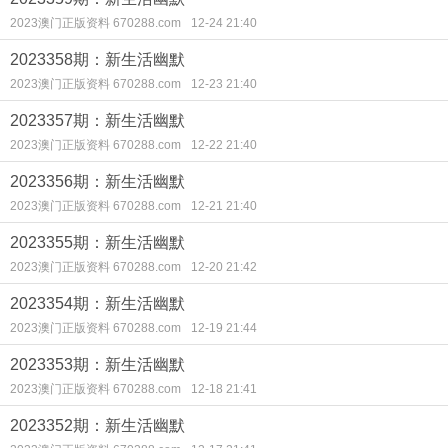
2023澳门正版资料 670288.com
12-24 21:40
2023358期：新生活幽默
2023澳门正版资料 670288.com
12-23 21:40
2023357期：新生活幽默
2023澳门正版资料 670288.com
12-22 21:40
2023356期：新生活幽默
2023澳门正版资料 670288.com
12-21 21:40
2023355期：新生活幽默
2023澳门正版资料 670288.com
12-20 21:42
2023354期：新生活幽默
2023澳门正版资料 670288.com
12-19 21:44
2023353期：新生活幽默
2023澳门正版资料 670288.com
12-18 21:41
2023352期：新生活幽默