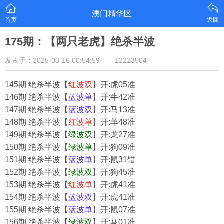
澳门精华区
首页
返回
175期：【两只老虎】绝杀半波
发表于：2025-03-16 00:54:59
12223504
145期 绝杀半波【
红波双
】开:虎05准
146期 绝杀半波【
蓝波单
】开:牛42准
147期 绝杀半波【
蓝波双
】开:马13准
148期 绝杀半波【
红波单
】开:羊48准
149期 绝杀半波【
绿波双
】开:龙27准
150期 绝杀半波【
绿波单
】开:狗09准
151期 绝杀半波【
蓝波单
】开:鼠31错
152期 绝杀半波【
绿波双
】开:狗45准
153期 绝杀半波【
红波单
】开:虎41准
154期 绝杀半波【
蓝波双
】开:虎41准
155期 绝杀半波【
蓝波单
】开:鼠07准
156期 绝杀半波【
绿波双
】开:马01准